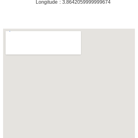
Longitude : 3.8642059999999674